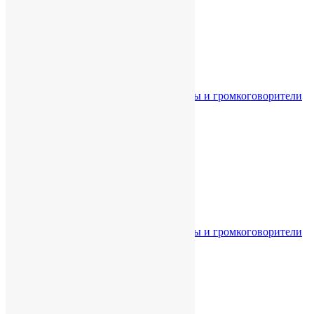
Главная
Каталог
Звуковое оборудование
Акустические системы и громкоговорители
Световое оборудование
Сценические эффекты
Кабинет
Корзина
Главная
Каталог
Звуковое оборудование
Акустические системы и громкоговорители
Световое оборудование
Сценические эффекты
Кабинет
Корзина
Сравнить