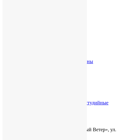
Микшерные пульты
Автоматические микшеры
Микрофоны
Инсталляционные микрофоны
Проводные концертные микрофоны
Радиомикрофоны
Наушники и гарнитуры
Наушники профессиональные и студийные
Гарнитуры профессиональные
Наш адрес:
г. Кемерово, ТЦ «Восточный Ветер», ул.
Тухачевского, 50/5, 4 этаж, офис 9