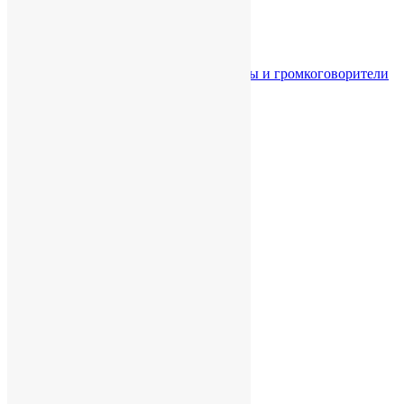
Главная
Каталог
Звуковое оборудование
Акустические системы и громкоговорители
Световое оборудование
Сценические эффекты
Кабинет
Корзина
Сравнить
Нет товаров для сравнения
Очистить
Сравнить
RCF H100
руб.
3,822.00