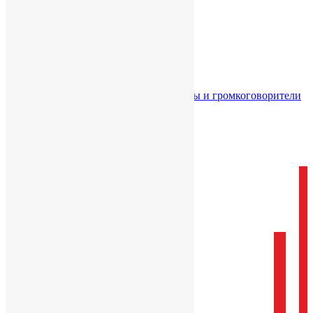
Главная
Каталог
Звуковое оборудование
Акустические системы и громкоговорители
Световое оборудование
Сценические эффекты
Кабинет
Корзина