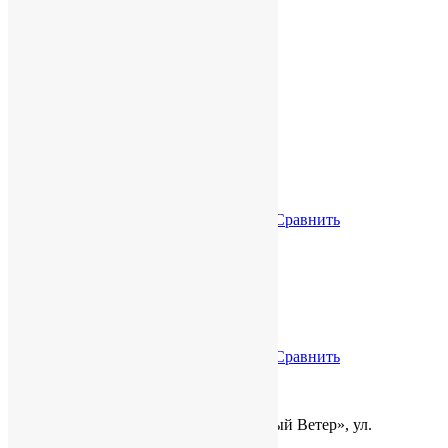
1″, 220X220 мм, 90X75 град, от 800 Гц.
Похожие товары
RCF CD350
В наличии
руб.
10,900.00
В корзину
Желание
Сравнить
RCF CX10G251
В наличии
руб.
23,580.00
В корзину
Желание
Сравнить
Наш адрес:
г. Кемерово, ТЦ «Восточный Ветер», ул.
Тухачевского, 50/5, 4 этаж, офис 9