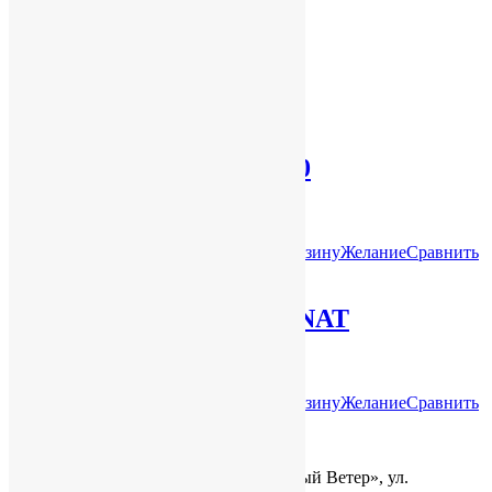
Производитель
Biamp
Похожие товары
Распродажа!
Antari Хейзер HZ-350
В наличии
руб.
70,000.00
руб.
57,490.00
В корзину
Желание
Сравнить
Распродажа!
FENDER CC-60SCE NAT
В наличии
руб.
40,000.00
руб.
30,000.00
В корзину
Желание
Сравнить
Наш адрес:
г. Кемерово, ТЦ «Восточный Ветер», ул.