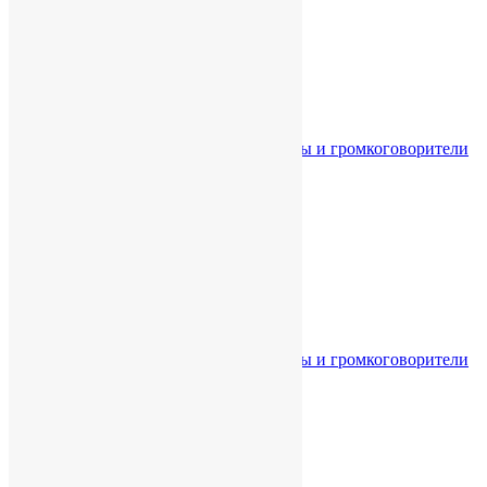
Главная
Каталог
Звуковое оборудование
Акустические системы и громкоговорители
Световое оборудование
Сценические эффекты
Кабинет
Корзина
Главная
Каталог
Звуковое оборудование
Акустические системы и громкоговорители
Световое оборудование
Сценические эффекты
Кабинет
Корзина
Сравнить