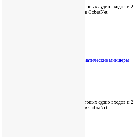
Модуль расширения на 2 mic/line аналоговых аудио входов и 2
аналоговых аудио выходов для работы в CobraNet.
Доступно для предзаказа
Количество
В корзину
Добавить в список желаний
Сравнить
Категории:
Biamp
,
Uncategorized
,
Автоматические микшеры
Описание
Детали
Описание
Модуль расширения на 2 mic/line аналоговых аудио входов и 2
аналоговых аудио выходов для работы в CobraNet.
Детали