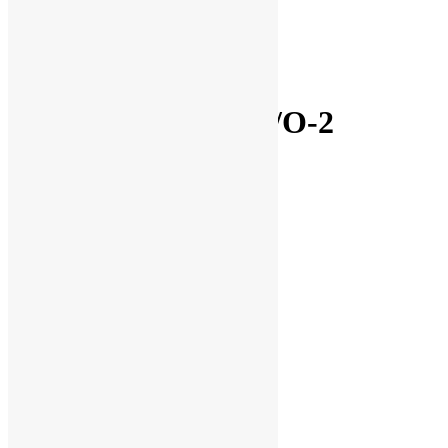
Нет товаров для сравнения
Очистить
Сравнить
Biamp Audia EXPI/O-2
руб.
107,786.00
Производитель:
Biamp
Доставка
по г. Кемерово
по России
Закрыть
Оплата
Наличными
Безналичными
Закрыть